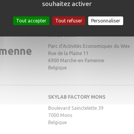
souhaitez activer
Belgique
Tout accepter
Tout refuser
Personnaliser
INVESTSUD
Parc d'Activités Economiques du Wex
rgb(214,156,202)
amenne
Rue de la Plaine 11
6900
Marche-en-Famenne
Belgique
SKYLAB FACTORY MONS
212,0)
Boulevard Sainctelette 39
7000
Mons
Belgique