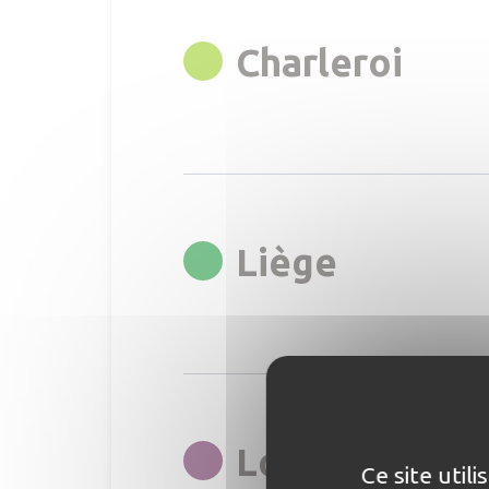
rgb(
Charleroi
rgb(0,14
Liège
Louvain-La-N
Ce site util