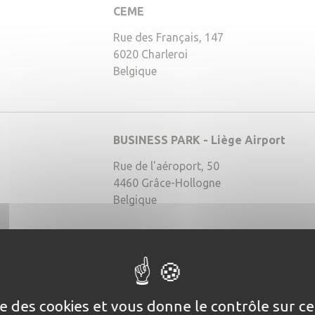
CEME
136,196,0)
Rue des Français, 147
6020
Charleroi
Belgique
BUSINESS PARK - Liège Airport
4,38)
Rue de l'aéroport, 50
4460
Grâce-Hollogne
Belgique
ICE Louvain
rgb(108,28,90)
euve
Rue Louis de Geer, 6
ise des cookies et vous donne le contrôle sur 
1348
LOUVAIN-LA-NEUVE