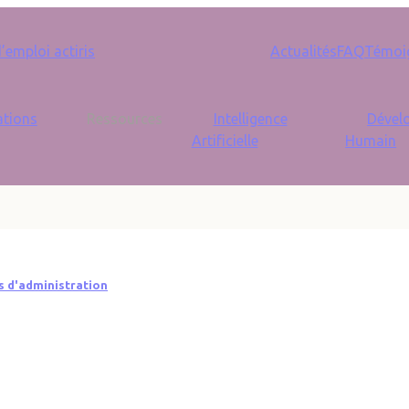
Seconda
emploi actiris
Actualités
FAQ
Témoi
tions
Ressources
Intelligence
Dével
Artificielle
Humain
s d'administration