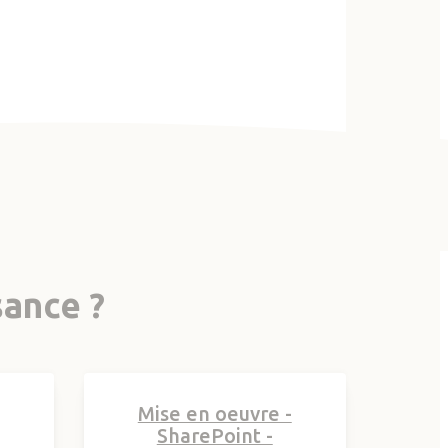
sance ?
Mise en oeuvre -
SharePoint -