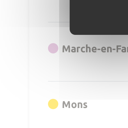
Marche-en-F
rgb(255,
Mons