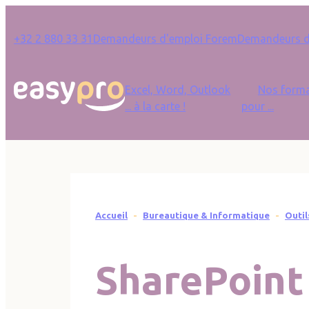
Panneau de gestion des cookies
Quick Links
+32 2 880 33 31
Demandeurs d'emploi Forem
Demandeurs d’
Main navigation
Excel, Word, Outlook
Nos forma
... à la carte !
pour ...
Fil d'Ariane
Accueil
Bureautique & Informatique
Outil
SharePoint