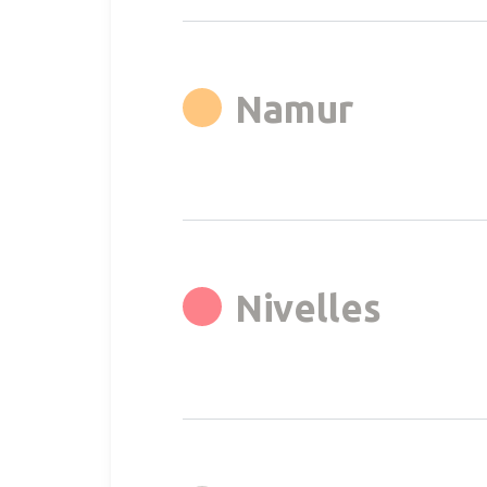
rgb(255
Namur
rgb(2
Nivelles