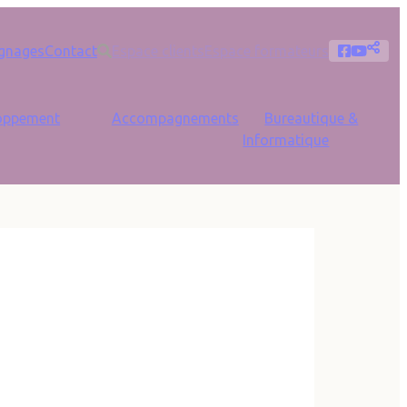
ry Menu
Externals
Socia
Recherche
gnages
Contact
Espace clients
Espace formateurs
oppement
Accompagnements
Bureautique &
Informatique