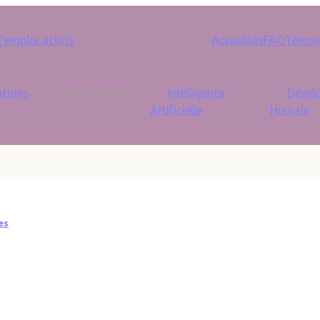
Seconda
emploi actiris
Actualités
FAQ
Témoi
tions
Ressources
Intelligence
Dével
Artificielle
Humain
es