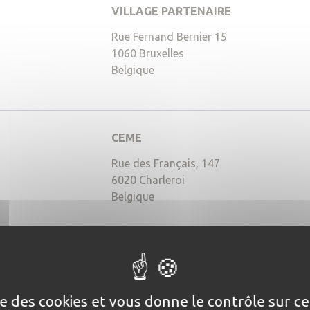
VILLAGE PARTENAIRE
247,168,35)
Rue Fernand Bernier 15
1060
Bruxelles
Belgique
CEME
136,196,0)
Rue des Français, 147
6020
Charleroi
Belgique
BUSINESS PARK - Liège Airport
4,38)
Rue de l'aéroport, 50
ise des cookies et vous donne le contrôle sur 
4460
Grâce-Hollogne