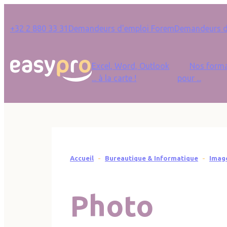
Panneau de gestion des cookies
Quick Links
+32 2 880 33 31
Demandeurs d'emploi Forem
Demandeurs d’
Main navigation
Excel, Word, Outlook
Nos forma
... à la carte !
pour ...
Fil d'Ariane
Accueil
Bureautique & Informatique
Imag
Photo