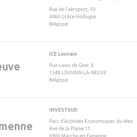
4,38)
Rue de l'aéroport, 50
4460
Grâce-Hollogne
Belgique
ICE Louvain
rgb(108,28,90)
euve
Rue Louis de Geer, 6
1348
LOUVAIN-LA-NEUVE
Belgique
INVESTSUD
Parc d'Activités Economiques du Wex
rgb(214,156,202)
amenne
Rue de la Plaine 11
6900
Marche-en-Famenne