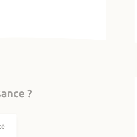
sance ?
cé