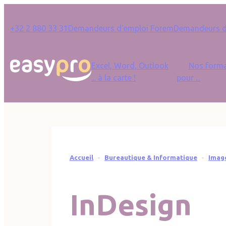
Panneau de gestion des cookies
Quick Links
+32 2 880 33 31
Demandeurs d'emploi Forem
Demandeurs d’
Main navigation
Excel, Word, Outlook
Nos forma
... à la carte !
pour ...
Fil d'Ariane
Accueil
Bureautique & Informatique
Imag
InDesign