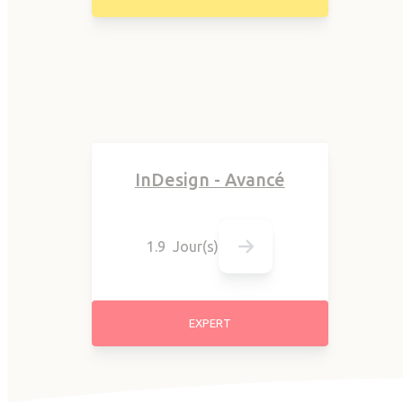
InDesign - Avancé
1.9 Jour(s)
EXPERT