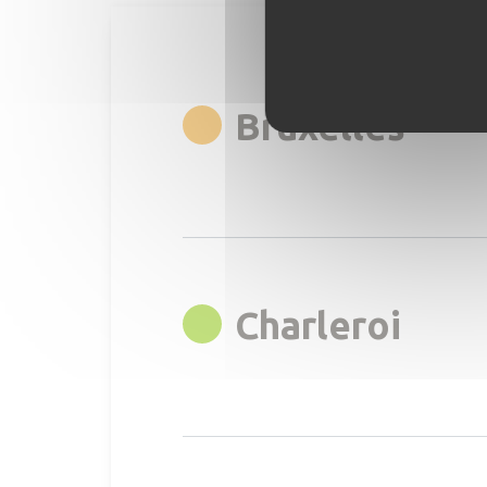
rgb(
Bruxelles
rgb(
Charleroi