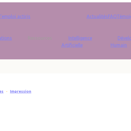
Seconda
emploi actiris
Actualités
FAQ
Témoi
tions
Ressources
Intelligence
Dével
Artificielle
Humain
es
Impression