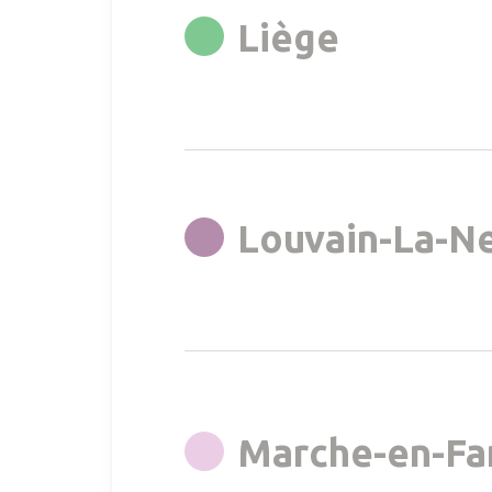
rgb(0,14
Liège
Louvain-La-N
Marche-en-F