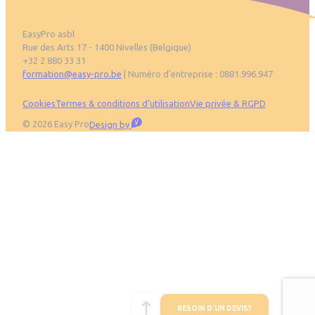
EasyPro asbl
Rue des Arts 17 - 1400 Nivelles (Belgique)
+32 2 880 33 31
formation@easy-pro.be
| Numéro d’entreprise : 0881.996.947
Pied de page
Cookies
Termes & conditions d’utilisation
Vie privée & RGPD
Visible
© 2026 Easy Pro
Design by
BESOIN D'UN DEVIS?