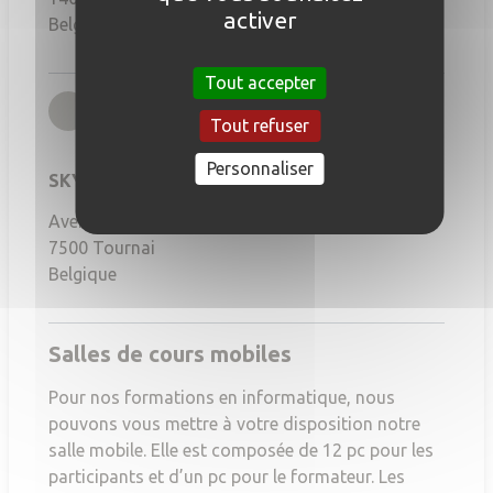
activer
Belgique
Tout accepter
rgb(167,164,156)
Tournai
Tout refuser
Personnaliser
SKYLAB Factory Tournai
Avenue de Maire, 44
7500
Tournai
Belgique
Salles de cours mobiles
Pour nos formations en informatique, nous
pouvons vous mettre à votre disposition notre
salle mobile. Elle est composée de 12 pc pour les
participants et d’un pc pour le formateur. Les