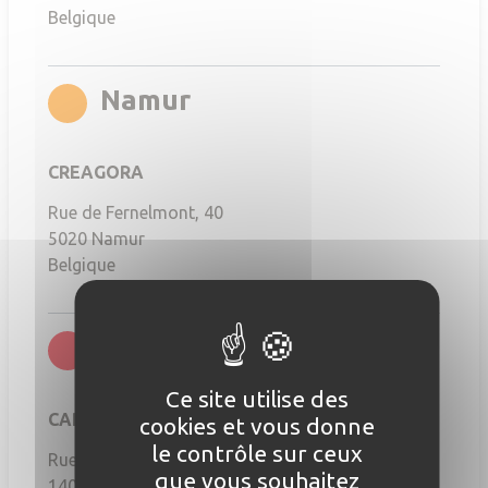
Belgique
rgb(255,141,0)
Namur
CREAGORA
Rue de Fernelmont, 40
5020
Namur
Belgique
rgb(251,6,21)
Nivelles
Ce site utilise des
CAP INNOVE
cookies et vous donne
le contrôle sur ceux
Rue de l'Industrie 20
que vous souhaitez
1400
Nivelles