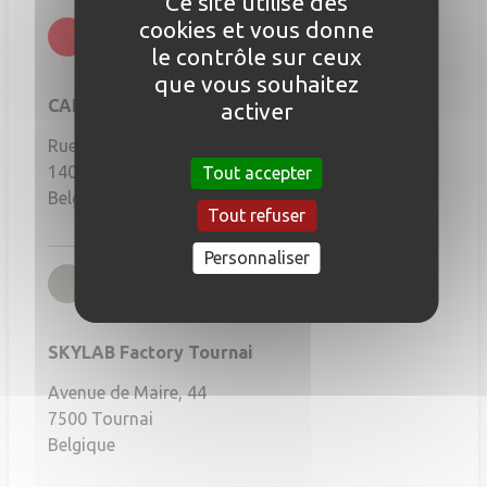
Ce site utilise des
cookies et vous donne
rgb(251,6,21)
Nivelles
le contrôle sur ceux
que vous souhaitez
CAP INNOVE
activer
Rue de l'Industrie 20
1400
Nivelles
Tout accepter
Belgique
Tout refuser
Personnaliser
rgb(167,164,156)
Tournai
SKYLAB Factory Tournai
Avenue de Maire, 44
7500
Tournai
Belgique