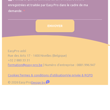
enregistrées et traitée par Easy Pro dans le cadre de ma
demande.
EasyPro asbl
Rue des Arts 17 - 1400 Nivelles (Belgique)
+32 2 880 33 31
formation@easy-pro.be
| Numéro d’entreprise : 0881.996.947
Pied de page
Cookies
Termes & conditions d’utilisation
Vie privée & RGPD
Visible
© 2026 Easy Pro
Design by