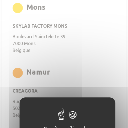
rgb(255,212,0)
Mons
SKYLAB FACTORY MONS
Boulevard Sainctelette 39
7000
Mons
Belgique
rgb(255,141,0)
Namur
CREAGORA
Rue de Fernelmont, 40
5020
Namur
Belgique