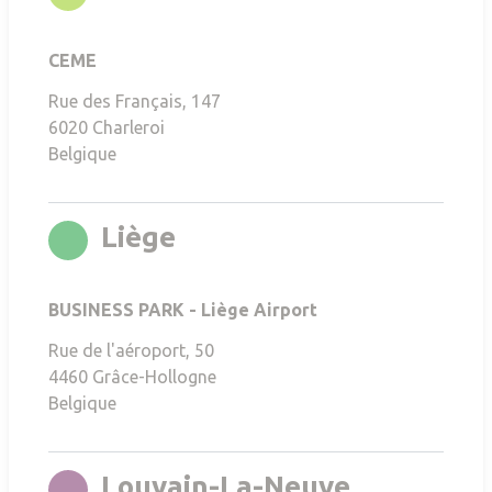
CEME
Rue des Français, 147
6020
Charleroi
Belgique
rgb(0,144,38)
Liège
BUSINESS PARK - Liège Airport
Rue de l'aéroport, 50
4460
Grâce-Hollogne
Belgique
rgb(108,28
Louvain-La-Neuve