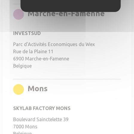
rgb(214
Marche-en-Famenne
INVESTSUD
Parc d'Activités Economiques du Wex
Rue de la Plaine 11
6900
Marche-en-Famenne
Belgique
rgb(255,212,0)
Mons
SKYLAB FACTORY MONS
Boulevard Sainctelette 39
7000
Mons
Belgique