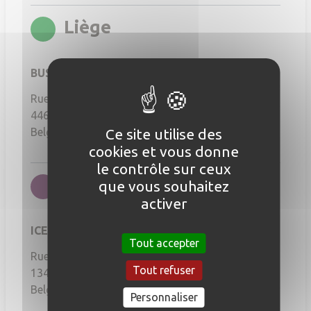
rgb(0,144,38)
Liège
BUSINESS PARK - Liège Airport
Rue de l'aéroport, 50
4460
Grâce-Hollogne
Ce site utilise des
Belgique
cookies et vous donne
le contrôle sur ceux
rgb(108,28
Louvain-La-Neuve
que vous souhaitez
activer
ICE Louvain
Tout accepter
Rue Louis de Geer, 6
Tout refuser
1348
LOUVAIN-LA-NEUVE
Belgique
Personnaliser