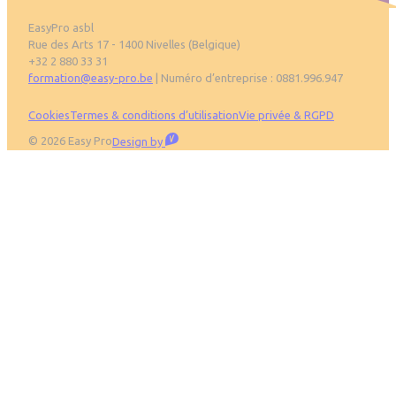
EasyPro asbl
Rue des Arts 17 - 1400 Nivelles (Belgique)
+32 2 880 33 31
formation@easy-pro.be
| Numéro d’entreprise : 0881.996.947
Pied de page
Cookies
Termes & conditions d’utilisation
Vie privée & RGPD
Visible
© 2026 Easy Pro
Design by