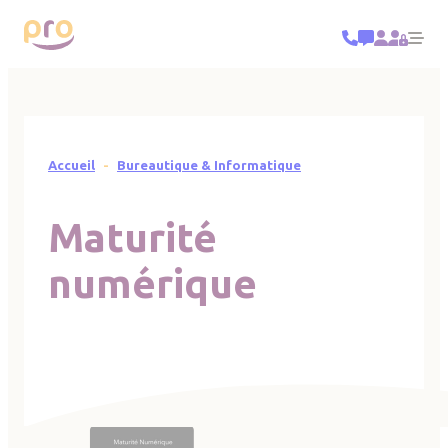
Panneau de gestion des cookies
Title ba
Me
Fil d'Ariane
Accueil
Bureautique & Informatique
Maturité
numérique