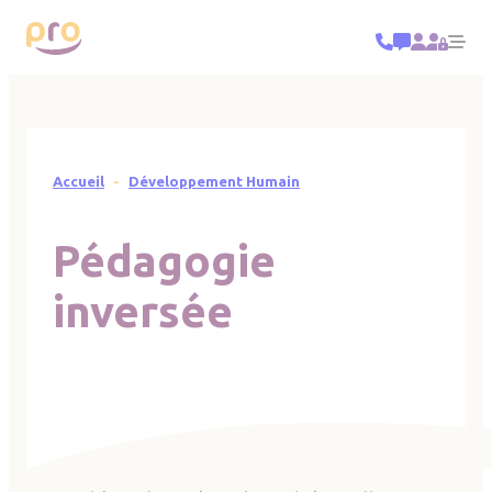
Panneau de gestion des cookies
Title ba
Me
Fil d'Ariane
Accueil
Développement Humain
Pédagogie
inversée