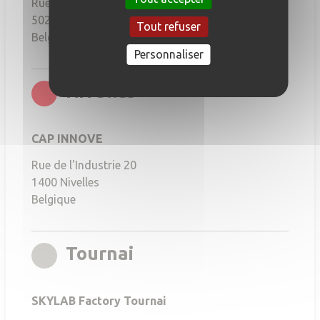
Rue de Fernelmont, 40
5020
Namur
Tout refuser
Belgique
Personnaliser
rgb(251,6,21)
Nivelles
CAP INNOVE
Rue de l'Industrie 20
1400
Nivelles
Belgique
rgb(167,164,156)
Tournai
SKYLAB Factory Tournai