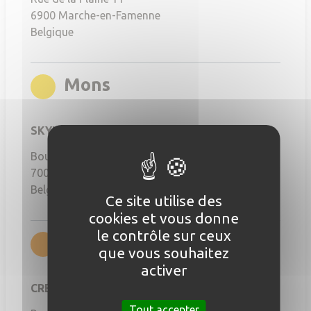
6900
Marche-en-Famenne
Belgique
rgb(255,212,0)
Mons
SKYLAB FACTORY MONS
Boulevard Sainctelette 39
7000
Mons
Belgique
Ce site utilise des
cookies et vous donne
le contrôle sur ceux
rgb(255,141,0)
Namur
que vous souhaitez
activer
CREAGORA
Tout accepter