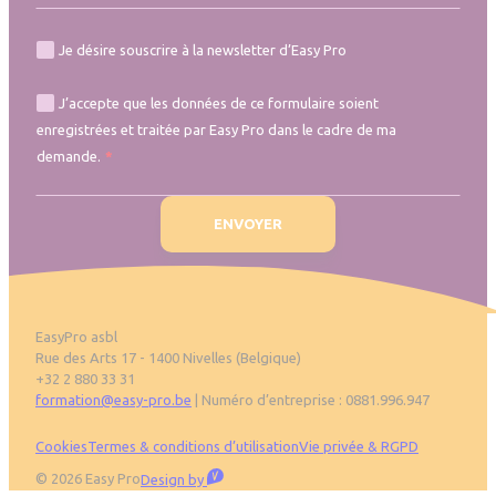
Je désire souscrire à la newsletter d’Easy Pro
J’accepte que les données de ce formulaire soient
enregistrées et traitée par Easy Pro dans le cadre de ma
demande.
EasyPro asbl
Rue des Arts 17 - 1400 Nivelles (Belgique)
+32 2 880 33 31
formation@easy-pro.be
| Numéro d’entreprise : 0881.996.947
Pied de page
Cookies
Termes & conditions d’utilisation
Vie privée & RGPD
Visible
© 2026 Easy Pro
Design by