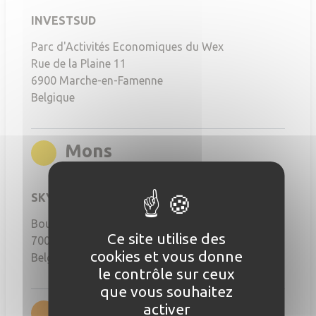
INVESTSUD
Parc d'Activités Economiques du Wex
Rue de la Plaine 11
6900
Marche-en-Famenne
Belgique
rgb(255,212,0)
Mons
SKYLAB FACTORY MONS
Boulevard Sainctelette 39
Ce site utilise des
7000
Mons
cookies et vous donne
Belgique
le contrôle sur ceux
que vous souhaitez
rgb(255,141,0)
activer
Namur