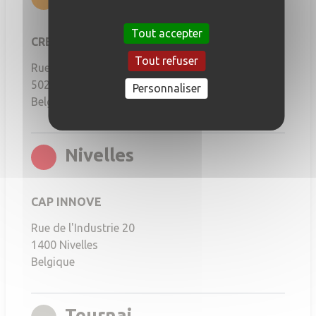
Tout accepter
CREAGORA
Tout refuser
Rue de Fernelmont, 40
5020
Namur
Personnaliser
Belgique
rgb(251,6,21)
Nivelles
CAP INNOVE
Rue de l'Industrie 20
1400
Nivelles
Belgique
rgb(167,164,156)
Tournai