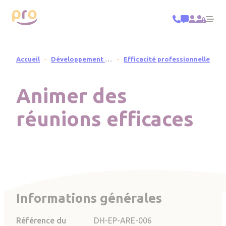
Panneau de gestion des cookies
Title ba
Me
Fil d'Ariane
Accueil
Développement Humain
Efficacité professionnelle
Animer des
réunions efficaces
Informations générales
Référence du
DH-EP-ARE-006