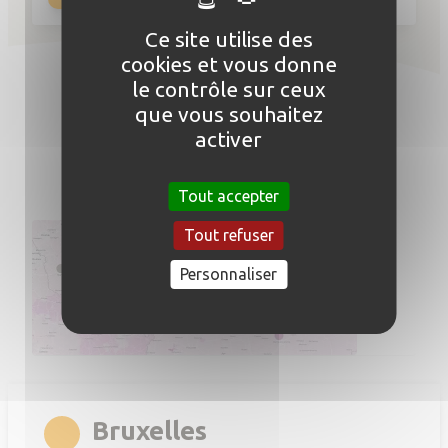
Ce site utilise des
cookies et vous donne
le contrôle sur ceux
Où nous trouver
que vous souhaitez
nos centres de formation
activer
Tout accepter
Tout refuser
Personnaliser
rgb(247,168,35)
Bruxelles